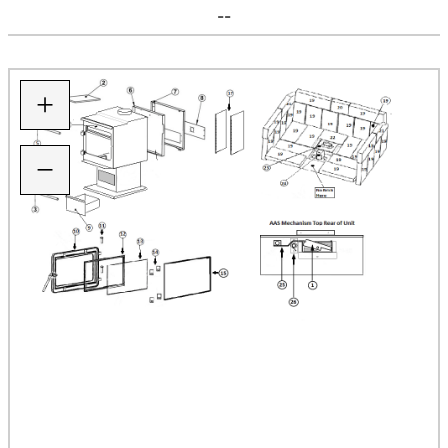
--
+
−