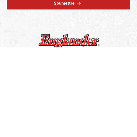
Soumettre
Mon panier
Service aux consommateurs
info@englander-stoves.com
1-888-539-0864
Support technique
tech@sbi-international.com
1-877-356-6663
Contact
À propos