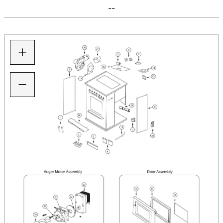
--
+
−